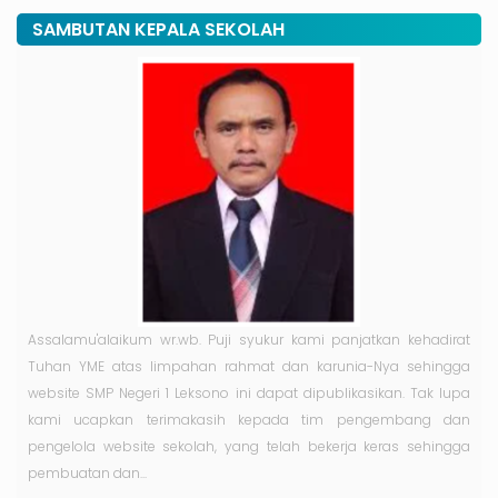
SAMBUTAN KEPALA SEKOLAH
Assalamu'alaikum wr.wb. Puji syukur kami panjatkan kehadirat
Tuhan YME atas limpahan rahmat dan karunia-Nya sehingga
website SMP Negeri 1 Leksono ini dapat dipublikasikan. Tak lupa
kami ucapkan terimakasih kepada tim pengembang dan
pengelola website sekolah, yang telah bekerja keras sehingga
pembuatan dan...