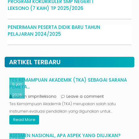
PROGRAM KOKURIKULER SMP NEGERI 1
LEKSONO (7 KAIH) TP 2025/2026
PENERIMAAN PESERTA DIDIK BARU TAHUN
PELAJARAN 2024/2025
ARTIKEL TERBARU
TES KEMAMPUAN AKADEMIK (TKA) SEBAGAI SARANA
9
Jan
PEMETA...
2026
admin smpn1leksono
Leave a comment
Tes Kemampuan Akademik (TKA) merupakan salah satu
instrumen evaluasi pendidikan yang digunakan untuk...
Read More
ASESMEN NASIONAL, APA ASPEK YANG DIUJIKAN?