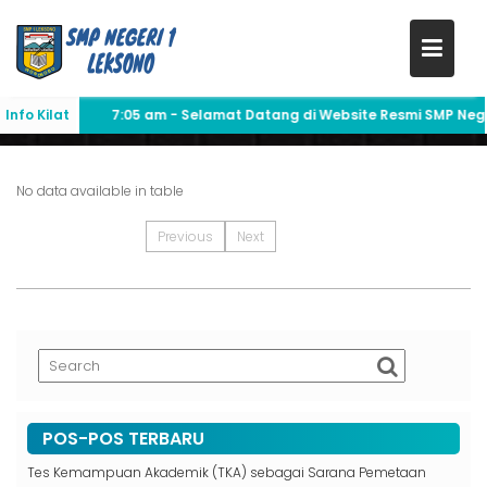
Skip
to
DATA GURU
content
Info Kilat
7:05 am
- Selamat Datang di Website Resmi SMP Negeri
No data available in table
Previous
Next
POS-POS TERBARU
Tes Kemampuan Akademik (TKA) sebagai Sarana Pemetaan