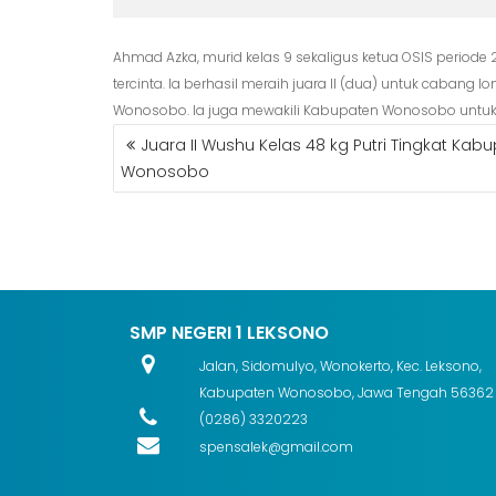
Ahmad Azka, murid kelas 9 sekaligus ketua OSIS period
tercinta. Ia berhasil meraih juara II (dua) untuk cabang
Wonosobo. Ia juga mewakili Kabupaten Wonosobo untuk m
NAVIGASI
Juara II Wushu Kelas 48 kg Putri Tingkat Kab
POS
Wonosobo
SMP NEGERI 1 LEKSONO
Jalan, Sidomulyo, Wonokerto, Kec. Leksono,
Kabupaten Wonosobo, Jawa Tengah 56362
(0286) 3320223
spensalek@gmail.com