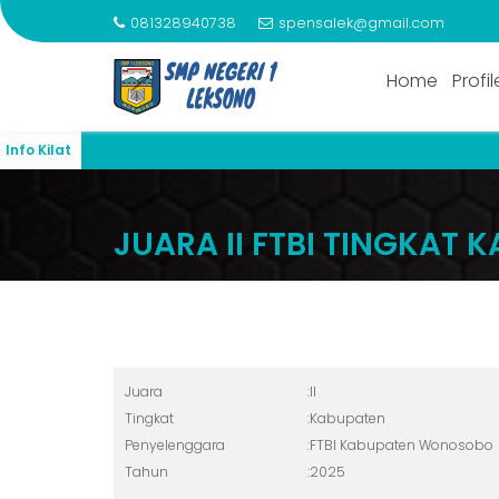
081328940738
spensalek@gmail.com
Home
Profil
Info Kilat
Skip
to
JUARA II FTBI TINGKA
content
Juara
:
II
Tingkat
:
Kabupaten
Penyelenggara
:
FTBI Kabupaten Wonosobo
Tahun
:
2025