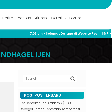
Berita
Prestasi
Alumni
Galeri
Forum
7:05 am
- Selamat Datang di Website Resmi SMP Neger
 NDHAGEL IJEN
POS-POS TERBARU
Tes Kemampuan Akademik (TKA)
sebagai Sarana Pemetaan Kompetensi