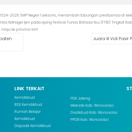
e 2024-2025 SMP Negeri 1 Leksono, menambah tabungan prestasinya di sek
 lomba Ndhagel Ijen pada ajang Festival Tunas Bahasa Ibu (FTBI) Tingkat K
aju ke provinsi loh!
upaten
Juara III Voli Pasir 
LINK TERKAIT
S
Kemdikbud
PDK Jateng
BSE Kemdikbud
Website Kab. Wonosobo
Rumah Belajar
Disdikbud Kab. Wonosobo
Kemdikbud
PPDB Kab. Wonosobo
Dapodik Kemdikbud