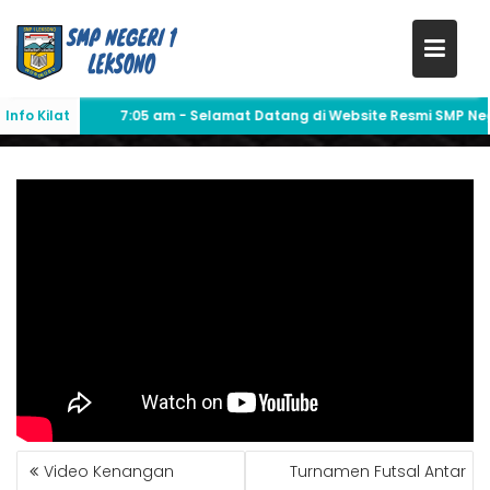
PELEPASAN PESERTA DIDIK SMP
Skip
NEGERI 1 LEKSONO TAHUN
to
2026/2027
content
Info Kilat
7:05 am
- Selamat Datang di Website Resmi SMP Neger
NAVIGASI
Video Kenangan
Turnamen Futsal Antar
POS