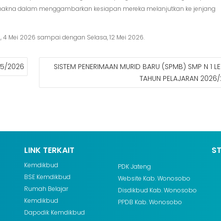
ermakna dalam menggambarkan kesiapan mereka melanjutkan ke jenjang
, 4 Mei 2026 sampai dengan Selasa, 12 Mei 2026.
25/2026
SISTEM PENERIMAAN MURID BARU (SPMB) SMP N 1 
TAHUN PELAJARAN 2026/
LINK TERKAIT
S
Kemdikbud
PDK Jateng
BSE Kemdikbud
Website Kab. Wonosobo
Rumah Belajar
Disdikbud Kab. Wonosobo
Kemdikbud
PPDB Kab. Wonosobo
Dapodik Kemdikbud