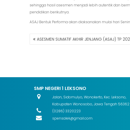
sehingga hasil asesmen menjadi lebih autentik dan b
pendidikan berikutnya.
ASAJ Bentuk Performa akan diaksanakan mulai hari Senin
NAVIGASI
ASESMEN SUMATIF AKHIR JENJANG (ASAJ) TP 20
POS
SMP NEGERI 1 LEKSONO
Jalan, Sidomulyo, Wonokerto, Kec. Leksono,
Kabupaten Wonosobo, Jawa Tengah 56362
(0286) 3320223
spensalek@gmail.com