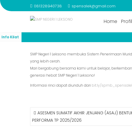
Skip
081328940738
spensalek@gmail.com
to
SISTEM PENERIMAAN MUR
content
Home
Profi
Info Kilat
SMP Negeri 1 Leksono membuka Sistem Penerimaan Murid
yang lebih cerah.
Mari bergabung bersama kami untuk belajar, berkembang,
generasi hebat SMP Negeri 1 Leksono!
Informasi rinci dapat diunduh dari
bit.ly/spmb_spensal
NAVIGASI
ASESMEN SUMATIF AKHIR JENJANG (ASAJ) BENTU
POS
PERFORMA TP 2025/2026