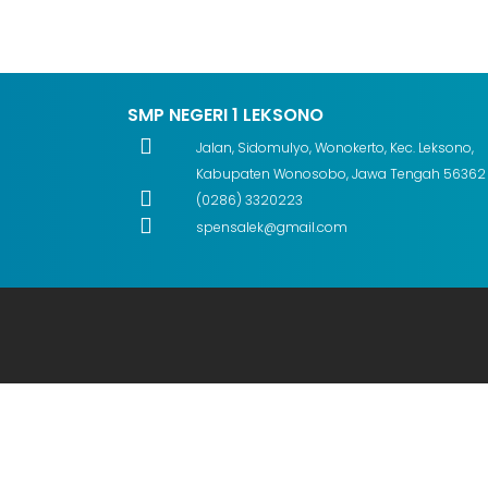
SMP NEGERI 1 LEKSONO
Jalan, Sidomulyo, Wonokerto, Kec. Leksono,
Kabupaten Wonosobo, Jawa Tengah 56362
(0286) 3320223
spensalek@gmail.com