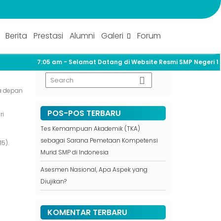
NO TAHUN PELAJARAN 2026/202
Berita
Prestasi
Alumni
Galeri
Forum
7:05 am
- Selamat Datang di Website Resmi SMP Negeri 1 L
a depan
POS-POS TERBARU
ri
Tes Kemampuan Akademik (TKA)
sebagai Sarana Pemetaan Kompetensi
5).
Murid SMP di Indonesia
Asesmen Nasional, Apa Aspek yang
Diujikan?
KOMENTAR TERBARU