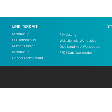
LINK TERKAIT
S
Kemdikbud
PDK Jateng
BSE Kemdikbud
Website Kab. Wonosobo
Rumah Belajar
Disdikbud Kab. Wonosobo
Kemdikbud
PPDB Kab. Wonosobo
Dapodik Kemdikbud