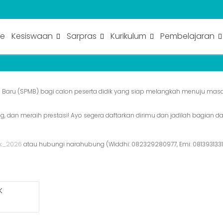
ID BARU (SPMB) SMP N 1 LEKSO
le
Kesiswaan
Sarpras
Kurikulum
Pembelajaran
 Baru (SPMB) bagi calon peserta didik yang siap melangkah menuju mas
 dan meraih prestasi! Ayo segera daftarkan dirimu dan jadilah bagian da
ek_2026
atau hubungi narahubung (Widdhi: 082329280977, Emi: 08139313311
K